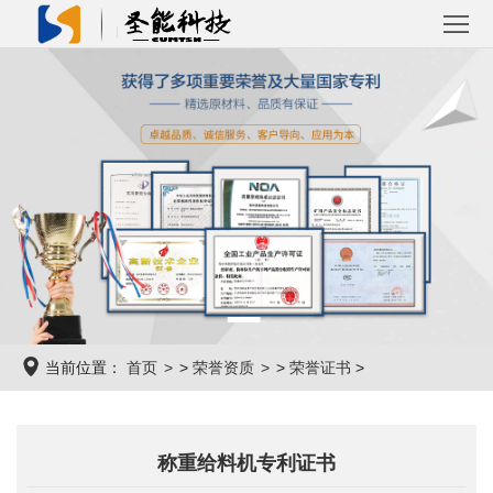
首
页
关
于
产
圣
品
解
能
中
决
成
心
方
功
新
当前位置：
首页
>
荣誉资质
>
荣誉证书
>
案
案
闻
联
例
资
系
称重给料机专利证书
讯
我