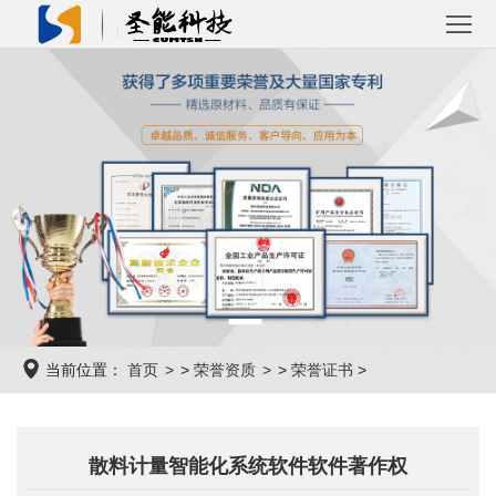
首
页
关
于
产
圣
品
解
能
中
决
成
心
方
功
新
当前位置：
首页
>
荣誉资质
>
荣誉证书
>
案
案
闻
联
例
资
系
散料计量智能化系统软件软件著作权
讯
我