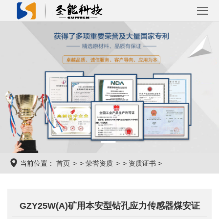
首
页
关
于
产
圣
品
解
能
中
决
成
心
方
功
新
当前位置：
首页
>
荣誉资质
>
资质证书
>
案
案
闻
联
例
资
系
GZY25W(A)矿用本安型钻孔应力传感器煤安证
讯
我