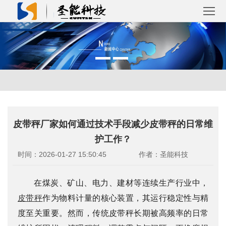
首
页
关
于
产
圣
品
解
皮带秤厂家如何通过技术手段减少皮带秤的日常维
能
中
决
成
护工作？
心
方
功
新
时间：2026-01-27 15:50:45
作者：圣能科技
案
案
闻
联
在煤炭、矿山、电力、建材等连续生产行业中，
例
皮带秤
作为物料计量的核心装置，其运行稳定性与精
资
系
度至关重要。然而，传统皮带秤长期被高频率的日常
讯
我