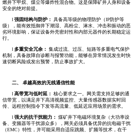
燃井下甲烷、煤尘等爆炸性混合物。这是保障矿井人身和设备
安全的绝对前提。
l
强固结构与防护：
具备高等级的物理防护（IP防护等
级），能有效抵御井下潮湿、高粉尘、淋水、冲击和振动的恶
劣环境影响，保证设备外壳密封性和内部元器件的长期稳定运
行。
l
多重安全冗余：
集成过流、过压、短路等多重电气保护
机制，具备故障自诊断与报警功能，能够在异常情况发生时快
速切断风险或发出预警，防止事故扩大。
二、 卓越高效的无线通信性能
l
高带宽与低时延：
核心要求之一。网关需支持足够的通
信带宽，以满足井下高清视频监控、大量传感器数据实时回
传、远程控制指令下发等高流量、低延迟应用场景的需求。
l
强大的抗干扰能力：
煤矿井下电磁环境复杂（大功率设
备、变频器等干扰源众多），网关必须具备优异的抗电磁干扰
（EMC）特性，并可能采用自适应跳频、扩频等技术，在干