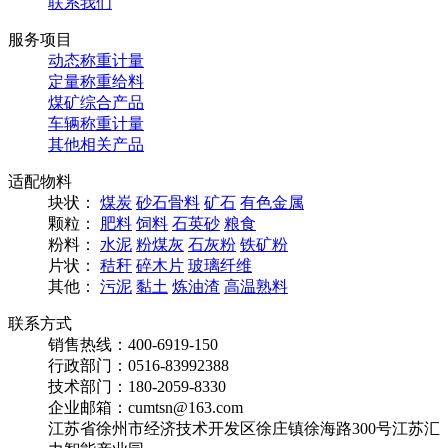
联系我们
服务项目
动态称重计量
定量称重给料
煤矿综合产品
车辆称重计量
其他相关产品
适配物料
块状：
煤炭
砂石骨料
矿石
有色金属
颗粒：
肥料
饲料
石英砂
粮食
粉料：
水泥
粉煤灰
石灰粉
铁矿粉
片状：
秸秆
碎木片
玻璃纤维
其他：
污泥
黏土
炼油渣
高温熟料
联系方式
销售热线：400-6919-150
行政部门：0516-83992388
技术部门：180-2059-8330
企业邮箱：cumtsn@163.com
江苏省徐州市经济技术开发区徐庄镇徐海路300号江苏汇