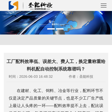
首
页
关
于
产
圣
品
解
工厂配料效率低、误差大、费人工，换定量称重给
能
中
决
成
料机配自动控制系统靠谱吗？
心
方
功
新
时间：2026-06-03 16:48:32
作者：圣能科技
案
案
闻
联
在建材、化工、饲料、冶金等行业，配料环节不
例
仅是决定产品质量的关键节点，也是不少工厂生产线
资
系
上最让人头疼的一环——配料效率提不上去，配比误
讯
我