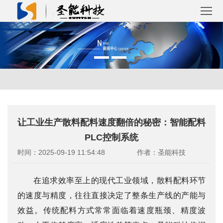
首
页
关
于
产
圣
品
解
让工业生产散料配料速度翻倍的秘密：智能配料
能
中
决
成
PLC控制系统
心
方
功
新
时间：2025-09-19 11:54:48
作者：圣能科技
案
案
闻
联
在追求效率至上的现代工业领域，散料配料环节
例
的速度与精度，往往直接决定了整条生产线的产能与
资
系
效益。传统配料方式常常面临着速度瓶颈、精度波
讯
我