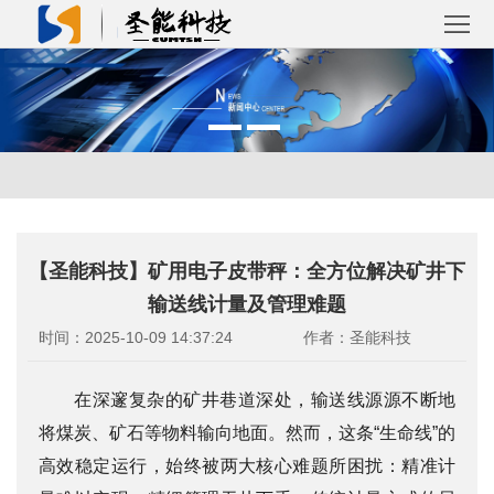
首
页
关
于
产
圣
品
解
【圣能科技】矿用电子皮带秤：全方位解决矿井下
能
中
决
成
输送线计量及管理难题
心
方
功
新
时间：2025-10-09 14:37:24
作者：圣能科技
案
案
闻
联
在深邃复杂的矿井巷道深处，输送线源源不断地
例
将煤炭、矿石等物料输向地面。然而，这条“生命线”的
资
系
高效稳定运行，始终被两大核心难题所困扰：精准计
讯
我