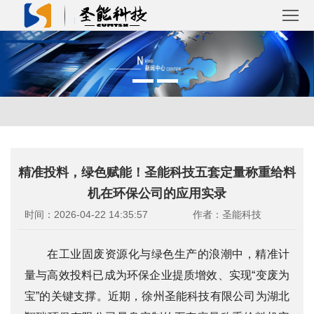
首
页
关
于
产
圣
品
解
精准投料，绿色赋能！圣能科技五套定量称重给料
能
中
决
成
机在环保公司的应用实录
心
方
功
新
时间：2026-04-22 14:35:57
作者：圣能科技
案
案
闻
联
在工业固废资源化与绿色生产的浪潮中，精准计
例
量与高效投料已成为环保企业提质增效、实现“变废为
资
系
宝”的关键支撑。近期，徐州圣能科技有限公司为湖北
讯
我