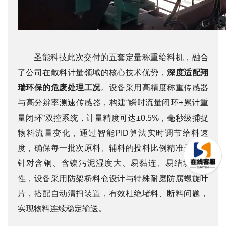
圣能科技此次交付的五套定量
称重给料机
，融合
了公司在散料计量领域的核心技术优势，
深度适配翔
瑞环保的危废处理工况
。设备采用高精度称重传感器
与高分辨率测速传感器，构建“瞬时流量闭环+累计重
量闭环”双控系统，计量精度可达±0.5%，毫秒级捕捉
物料流量变化，通过智能PID算法实时调节给料速
度，确保每一批次原料、辅料的投料比例精准无误。
针对含铜、含镍污泥湿度大、易黏连、易结块的特
性，设备采用防架桥料仓设计与特殊耐磨防腐螺旋叶
片，搭配自动清扫装置，有效杜绝堵料、断料问题，
实现物料连续稳定输送。