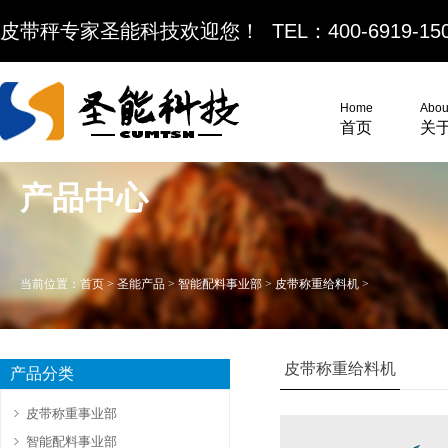
皮带秤专家圣能科技欢迎您！ TEL：400-6919-15
Home
Abou
首页
关
产品中心
当前位置：
首页
>
圣能产品
>
智能配料事业部
>
皮带称重给料机
>
皮带称重给料机
产品分类
皮带称重事业部
智能配料事业部