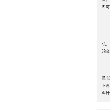
即可
机。
冶金
重”
不再
料计