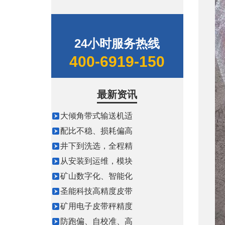
24小时服务热线
400-6919-150
最新资讯
大倾角带式输送机适
配比不稳、损耗偏高
井下到洗选，全程精
从安装到运维，模块
矿山数字化、智能化
圣能科技高精度皮带
矿用电子皮带秤精度
防跑偏、自校准、高