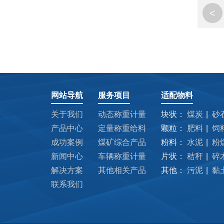
<
网站导航
服务项目
适配物料
关于我们
动态称重计量
块状：
煤炭
砂
产品中心
定量称重给料
颗粒：
肥料
饲
成功案例
煤矿综合产品
粉料：
水泥
粉
新闻中心
车辆称重计量
片状：
秸秆
碎
解决方案
其他相关产品
其他：
污泥
黏
联系我们