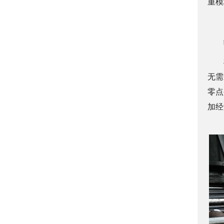
重模
无需
零点
加经