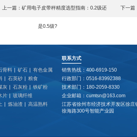
上一篇：
矿用电子皮带秤精度选型指南：0.2级还
下一篇
是0.5级?
联系方式
石骨料
矿石
有色金属
销售热线：400-6919-150
料
石英砂
粮食
行政部门：0516-83992388
煤灰
石灰粉
铁矿粉
技术部门：180-2059-8330
木片
玻璃纤维
企业邮箱：cumtsn@163.com
土
炼油渣
高温熟料
江苏省徐州市经济技术开发区徐庄
徐海路300号智能产业园